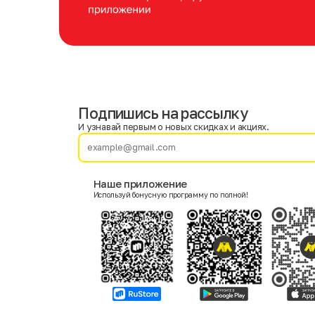
Подпишись на рассылку
Имя
Фамилия
И узнавай первым о новых скидках и акциях.
E-mail
Наше приложение
Используй бонусную программу по полной!
Пол
Мужской
Женский
Согласие на получение чеков по электронной почте