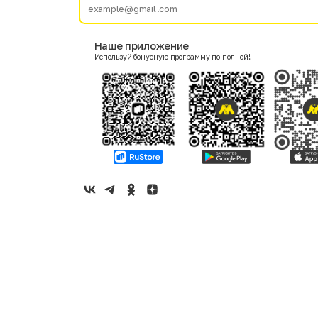
E-mail
Наше приложение
Используй бонусную программу по полной!
Пол
Мужской
Женский
Согласие на получение чеков по электронной почте