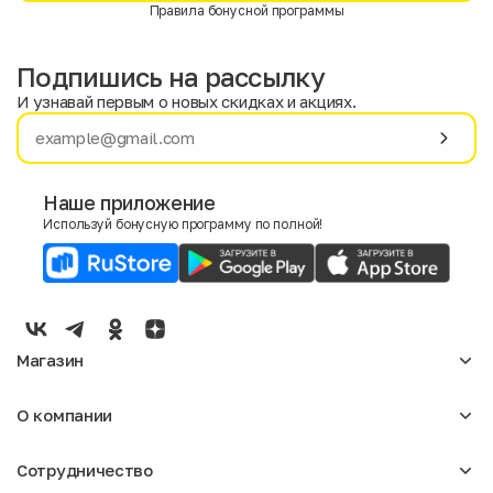
Правила бонусной программы
Подпишись на рассылку
И узнавай первым о новых скидках и акциях.
Имя
Фамилия
Наше приложение
Используй бонусную программу по полной!
E-mail
Пол
Мужской
Женский
Магазин
Согласие на получение чеков по электронной почте
Женское
О компании
Мужское
Аксессуары
О нас
Детское
Сотрудничество
Отзывы